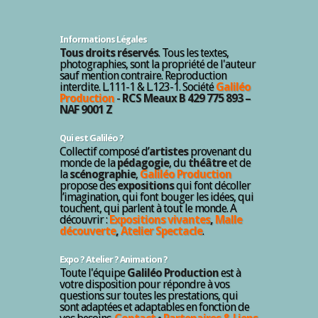
Informations Légales
Tous droits réservés
. Tous les textes,
photographies, sont la propriété de l'auteur
sauf mention contraire. Reproduction
interdite. L.111-1 & L.123-1. Société
Galiléo
Production
-
RCS Meaux B 429 775 893 –
NAF 9001 Z
Qui est Galiléo ?
Collectif composé d’
artistes
provenant du
monde de la
pédagogie
, du
théâtre
et de
la
scénographie
,
Galiléo Production
propose des
expositions
qui font décoller
l’imagination, qui font bouger les idées, qui
touchent, qui parlent à tout le monde. A
découvrir :
Expositions vivantes
,
Malle
découverte
,
Atelier Spectacle
.
Expo ? Atelier ? Animation ?
Toute l'équipe
Galiléo Production
est à
votre disposition pour répondre à vos
questions sur toutes les prestations, qui
sont adaptées et adaptables en fonction de