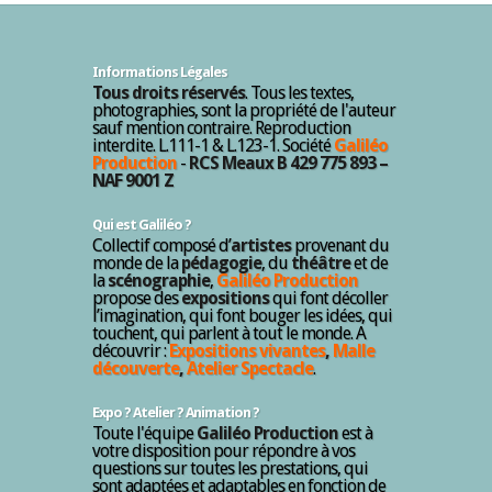
Informations Légales
Tous droits réservés
. Tous les textes,
photographies, sont la propriété de l'auteur
sauf mention contraire. Reproduction
interdite. L.111-1 & L.123-1. Société
Galiléo
Production
-
RCS Meaux B 429 775 893 –
NAF 9001 Z
Qui est Galiléo ?
Collectif composé d’
artistes
provenant du
monde de la
pédagogie
, du
théâtre
et de
la
scénographie
,
Galiléo Production
propose des
expositions
qui font décoller
l’imagination, qui font bouger les idées, qui
touchent, qui parlent à tout le monde. A
découvrir :
Expositions vivantes
,
Malle
découverte
,
Atelier Spectacle
.
Expo ? Atelier ? Animation ?
Toute l'équipe
Galiléo Production
est à
votre disposition pour répondre à vos
questions sur toutes les prestations, qui
sont adaptées et adaptables en fonction de