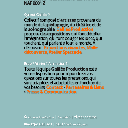
NAF 9001 Z
Qui est Galiléo ?
Collectif composé d’
artistes
provenant du
monde de la
pédagogie
, du
théâtre
et de
la
scénographie
,
Galiléo Production
propose des
expositions
qui font décoller
l’imagination, qui font bouger les idées, qui
touchent, qui parlent à tout le monde. A
découvrir :
Expositions vivantes
,
Malle
découverte
,
Atelier Spectacle
.
Expo ? Atelier ? Animation ?
Toute l'équipe
Galiléo Production
est à
votre disposition pour répondre à vos
questions sur toutes les prestations, qui
sont adaptées et adaptables en fonction de
vos besoins.
Contact
•
Partenaires & Liens
•
Presse & Communication
Galileo Production
CréaWeb
©
|
| Vivant comme
Mentions Légales
une expo Galiléo ! | CGU