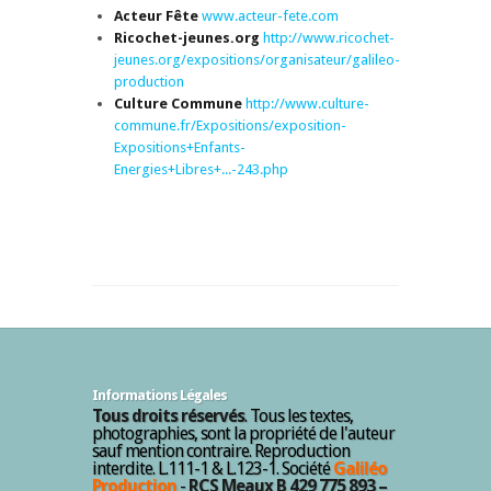
Acteur Fête
www.acteur-fete.com
Ricochet-jeunes.org
http://www.ricochet-
jeunes.org/expositions/organisateur/galileo-
production
Culture Commune
http://www.culture-
commune.fr/Expositions/exposition-
Expositions+Enfants-
Energies+Libres+...-243.php
Informations Légales
Tous droits réservés
. Tous les textes,
photographies, sont la propriété de l'auteur
sauf mention contraire. Reproduction
interdite. L.111-1 & L.123-1. Société
Galiléo
Production
-
RCS Meaux B 429 775 893 –