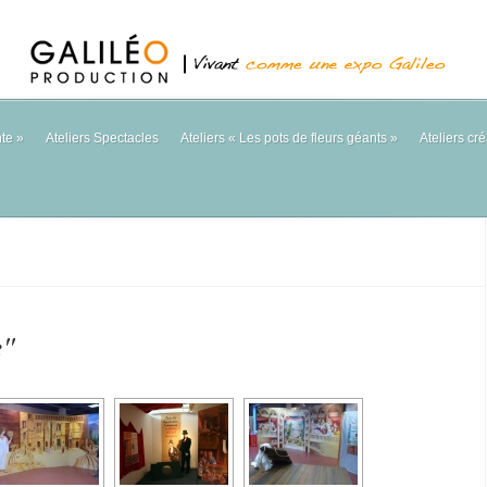
nte
»
Ateliers Spectacles
Ateliers « Les pots de fleurs géants »
Ateliers cré
e"