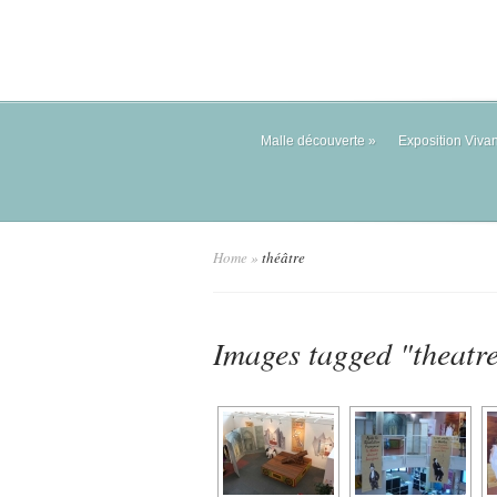
Malle découverte
»
Exposition Viva
Home
»
théâtre
Images tagged "theatr