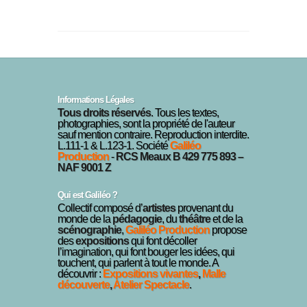
Informations Légales
Tous droits réservés
. Tous les textes,
photographies, sont la propriété de l'auteur
sauf mention contraire. Reproduction interdite.
L.111-1 & L.123-1. Société
Galiléo
Production
-
RCS Meaux B 429 775 893 –
NAF 9001 Z
Qui est Galiléo ?
Collectif composé d’
artistes
provenant du
monde de la
pédagogie
, du
théâtre
et de la
scénographie
,
Galiléo Production
propose
des
expositions
qui font décoller
l’imagination, qui font bouger les idées, qui
touchent, qui parlent à tout le monde. A
découvrir :
Expositions vivantes
,
Malle
découverte
,
Atelier Spectacle
.