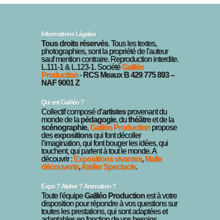
Informations Légales
Tous droits réservés
. Tous les textes,
photographies, sont la propriété de l'auteur
sauf mention contraire. Reproduction interdite.
L.111-1 & L.123-1. Société
Galiléo
Production
-
RCS Meaux B 429 775 893 –
NAF 9001 Z
Qui est Galiléo ?
Collectif composé d’
artistes
provenant du
monde de la
pédagogie
, du
théâtre
et de la
scénographie
,
Galiléo Production
propose
des
expositions
qui font décoller
l’imagination, qui font bouger les idées, qui
touchent, qui parlent à tout le monde. A
découvrir :
Expositions vivantes
,
Malle
découverte
,
Atelier Spectacle
.
Expo ? Atelier ? Animation ?
Toute l'équipe
Galiléo Production
est à votre
disposition pour répondre à vos questions sur
toutes les prestations, qui sont adaptées et
adaptables en fonction de vos besoins.