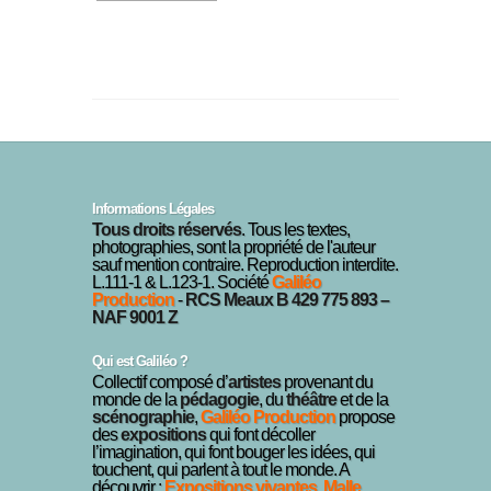
Informations Légales
Tous droits réservés
. Tous les textes,
photographies, sont la propriété de l'auteur
sauf mention contraire. Reproduction interdite.
L.111-1 & L.123-1. Société
Galiléo
Production
-
RCS Meaux B 429 775 893 –
NAF 9001 Z
Qui est Galiléo ?
Collectif composé d’
artistes
provenant du
monde de la
pédagogie
, du
théâtre
et de la
scénographie
,
Galiléo Production
propose
des
expositions
qui font décoller
l’imagination, qui font bouger les idées, qui
touchent, qui parlent à tout le monde. A
découvrir :
Expositions vivantes
,
Malle