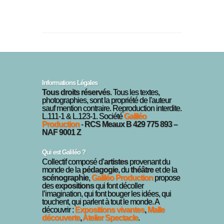
Informations Légales
Tous droits réservés
. Tous les textes,
photographies, sont la propriété de l'auteur
sauf mention contraire. Reproduction interdite.
L.111-1 & L.123-1. Société
Galiléo
Production
-
RCS Meaux B 429 775 893 –
NAF 9001 Z
Qui est Galiléo ?
Collectif composé d’
artistes
provenant du
monde de la
pédagogie
, du
théâtre
et de la
scénographie
,
Galiléo Production
propose
des
expositions
qui font décoller
l’imagination, qui font bouger les idées, qui
touchent, qui parlent à tout le monde. A
découvrir :
Expositions vivantes
,
Malle
découverte
,
Atelier Spectacle
.