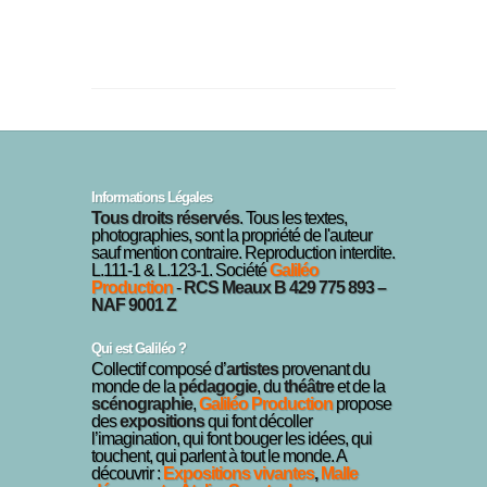
Informations Légales
Tous droits réservés
. Tous les textes,
photographies, sont la propriété de l'auteur
sauf mention contraire. Reproduction interdite.
L.111-1 & L.123-1. Société
Galiléo
Production
-
RCS Meaux B 429 775 893 –
NAF 9001 Z
Qui est Galiléo ?
Collectif composé d’
artistes
provenant du
monde de la
pédagogie
, du
théâtre
et de la
scénographie
,
Galiléo Production
propose
des
expositions
qui font décoller
l’imagination, qui font bouger les idées, qui
touchent, qui parlent à tout le monde. A
découvrir :
Expositions vivantes
,
Malle